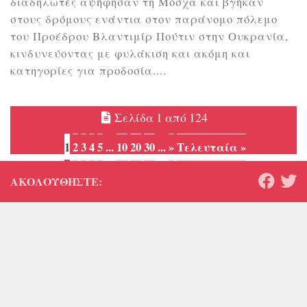
διαδηλωτές αψήφησαν τη Μόσχα και βγήκαν
στους δρόμους ενάντια στον παράνομο πόλεμο
του Προέδρου Βλαντιμίρ Πούτιν στην Ουκρανία,
κινδυνεύοντας με φυλάκιση και ακόμη και
κατηγορίες για προδοσία....
Σελίδα 1 από 124
1
2
3
4
5
...
10
20
30
...
»
Τελευταία »
ΑΚΟΛΟΥΘΉΣΤΕ: