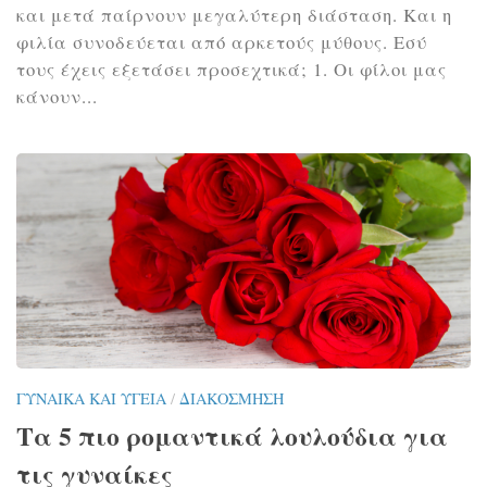
και μετά παίρνουν μεγαλύτερη διάσταση. Και η
φιλία συνοδεύεται από αρκετούς μύθους. Εσύ
τους έχεις εξετάσει προσεχτικά; 1. Οι φίλοι μας
κάνουν...
ΓΥΝΑΊΚΑ ΚΑΙ ΥΓΕΊΑ
/
ΔΙΑΚΌΣΜΗΣΗ
Τα 5 πιο ρομαντικά λουλούδια για
τις γυναίκες