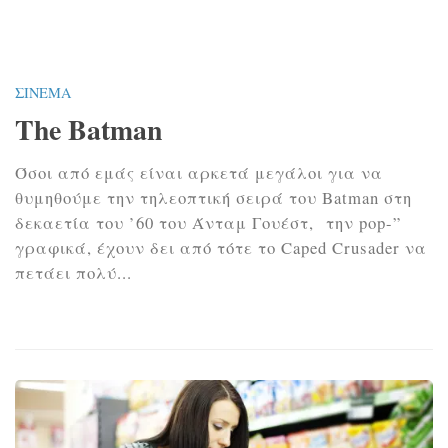
ΣΙΝΕΜΆ
Ε
The Batman
8
γ
Όσοι από εμάς είναι αρκετά μεγάλοι για να
θυμηθούμε την τηλεοπτική σειρά του Batman στη
η
δεκαετία του ’60 του Άνταμ Γουέστ, την pop-”
γραφικά, έχουν δει από τότε το Caped Crusader να
Σ
πετάει πολύ...
ε
ε
δ
ε
Π
φ
τ