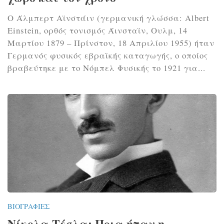
Ο Άλμπερτ Αϊνστάιν (γερμανική γλώσσα: Albert
Einstein, ορθός τονισμός Άινσταϊν, Ουλμ, 14
Μαρτίου 1879 – Πρίνστον, 18 Απριλίου 1955) ήταν
Γερμανός φυσικός εβραϊκής καταγωγής, ο οποίος
βραβεύτηκε με το Νόμπελ Φυσικής το 1921 για...
ΒΙΟΓΡΑΦΊΕΣ
Νίκολα Τέσλα: Ποια ήταν η