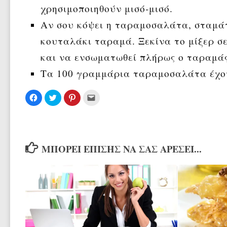
χρησιμοποιηθούν μισό-μισό.
Αν σου κόψει η ταραμοσαλάτα, σταμάτ
κουταλάκι ταραμά. Ξεκίνα το μίξερ σ
και να ενσωματωθεί πλήρως ο ταραμά
Τα 100 γραμμάρια ταραμοσαλάτα έχου
Πατήστε
Κλικ
Κλικ
Κλικ
για
για
για
για
κοινοποίηση
κοινοποίηση
κοινοποίηση
αποστολή
στο
στο
στο
μέσω
Facebook(Ανοίγει
Twitter(Ανοίγει
Pinterest(Ανοίγει
email(Ανοίγει
σε
σε
σε
σε
νέο
νέο
νέο
νέο
παράθυρο)
παράθυρο)
παράθυρο)
παράθυρο)
ΜΠΟΡΕΊ ΕΠΊΣΗΣ ΝΑ ΣΑΣ ΑΡΈΣΕΙ...