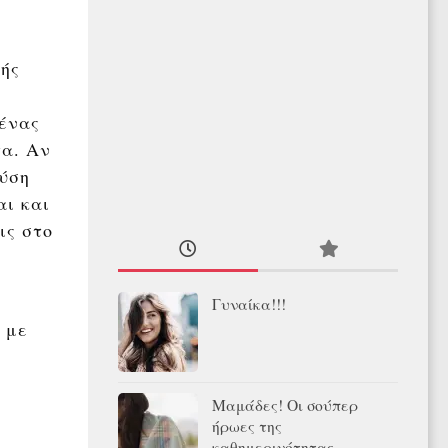
ής
ένας
τα. Αν
εύση
αι και
ις στο
Γυναίκα!!!
 με
Μαμάδες! Οι σούπερ
ήρωες της
καθημερινότητας