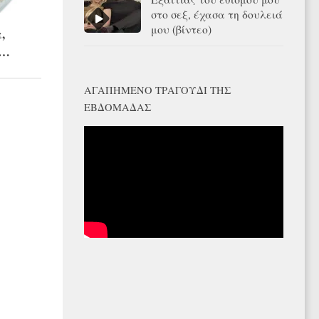
στο σεξ, έχασα τη δουλειά
μου (βίντεο)
,
ο…
ΑΓΑΠΗΜΈΝΟ ΤΡΑΓΟΎΔΙ ΤΗΣ
ΕΒΔΟΜΆΔΑΣ