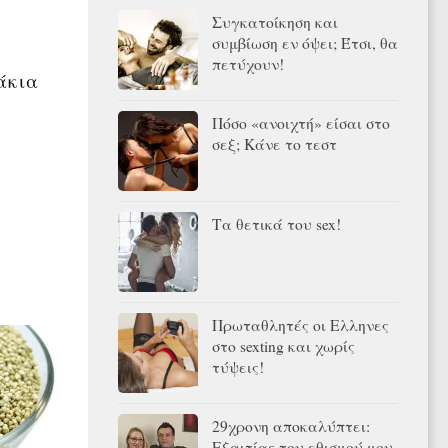
Συγκατοίκηση και
συμβίωση εν όψει; Έτσι, θα
πετύχουν!
άκια
Πόσο «ανοιχτή» είσαι στο
σεξ; Κάνε το τεστ
Τα θετικά του sex!
Πρωταθλητές οι Ελληνες
στο sexting και χωρίς
τύψεις!
29χρονη αποκαλύπτει:
Εξαιτίας του εθισμού μου