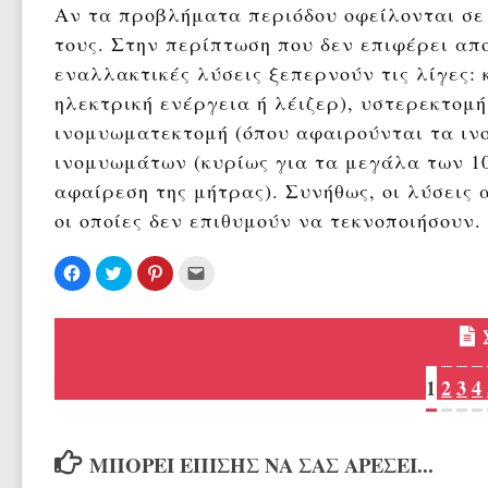
Αν τα προβλήματα περιόδου οφείλονται σε
τους. Στην περίπτωση που δεν επιφέρει απ
εναλλακτικές λύσεις ξεπερνούν τις λίγες:
ηλεκτρική ενέργεια ή λέιζερ), υστερεκτομή
ινομυωματεκτομή (όπου αφαιρούνται τα ιν
ινομυωμάτων (κυρίως για τα μεγάλα των 10
αφαίρεση της μήτρας). Συνήθως, οι λύσεις 
οι οποίες δεν επιθυμούν να τεκνοποιήσουν.
Πατήστε
Κλικ
Κλικ
Κλικ
για
για
για
για
κοινοποίηση
κοινοποίηση
κοινοποίηση
αποστολή
στο
στο
στο
μέσω
Facebook(Ανοίγει
Twitter(Ανοίγει
Pinterest(Ανοίγει
email(Ανοίγει
σε
σε
σε
σε
νέο
νέο
νέο
νέο
παράθυρο)
παράθυρο)
παράθυρο)
παράθυρο)
1
2
3
4
ΜΠΟΡΕΊ ΕΠΊΣΗΣ ΝΑ ΣΑΣ ΑΡΈΣΕΙ...