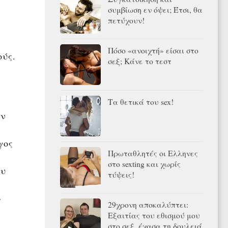
συμβίωση εν όψει; Έτσι, θα
πετύχουν!
Πόσο «ανοιχτή» είσαι στο
ούς.
σεξ; Κάνε το τεστ
Τα θετικά του sex!
αν
γος
Πρωταθλητές οι Ελληνες
στο sexting και χωρίς
ου
τύψεις!
»
29χρονη αποκαλύπτει:
Εξαιτίας του εθισμού μου
στο σεξ, έχασα τη δουλειά