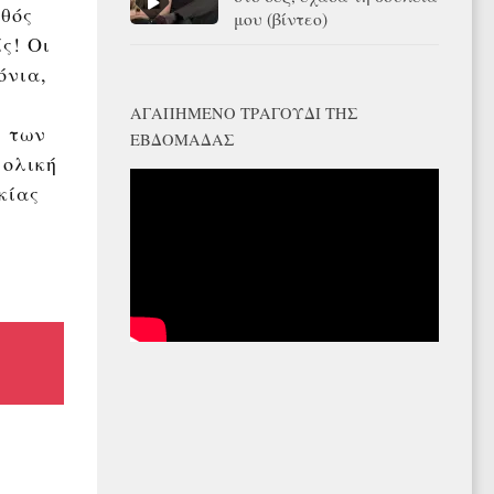
θός
μου (βίντεο)
ς! Οι
όνια,
ΑΓΑΠΗΜΈΝΟ ΤΡΑΓΟΎΔΙ ΤΗΣ
ς των
ΕΒΔΟΜΆΔΑΣ
 ολική
κίας