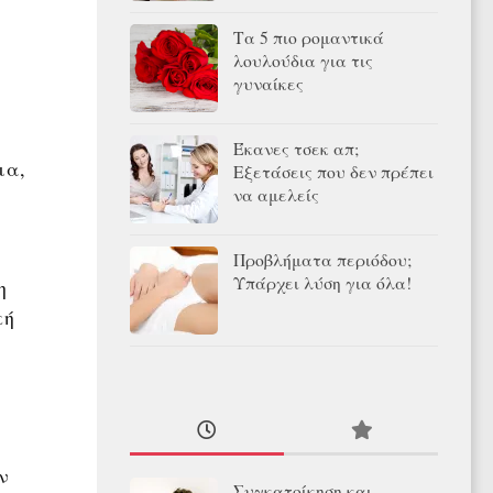
Τα 5 πιο ρομαντικά
λουλούδια για τις
γυναίκες
Έκανες τσεκ απ;
μα,
Εξετάσεις που δεν πρέπει
να αμελείς
Προβλήματα περιόδου;
Υπάρχει λύση για όλα!
η
κή
ν
Συγκατοίκηση και