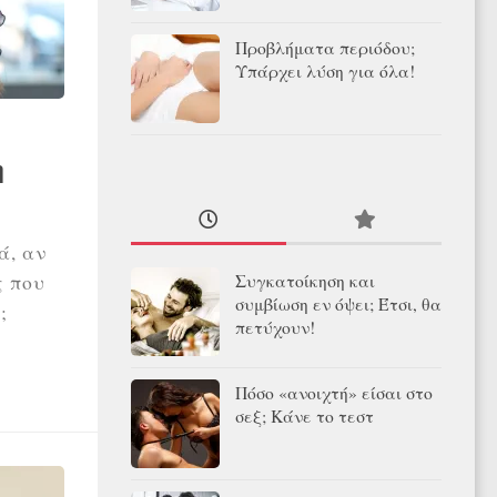
Προβλήματα περιόδου;
Υπάρχει λύση για όλα!
η
ά, αν
ς που
Συγκατοίκηση και
συμβίωση εν όψει; Έτσι, θα
;
πετύχουν!
Πόσο «ανοιχτή» είσαι στο
σεξ; Κάνε το τεστ