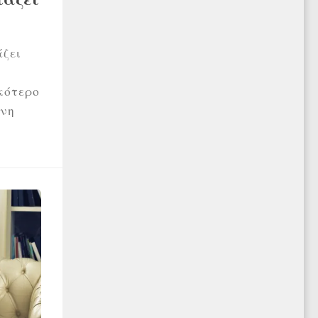
άζει
α
ικότερο
όνη