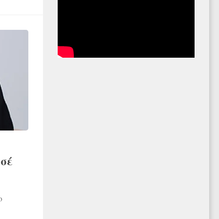
ωσέ
ο