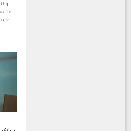
λάθη
ρκετά
στον
ιάζει