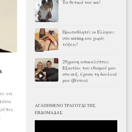
Τα θετικά του sex!
Πρωταθλητές οι Ελληνες
στο sexting και χωρίς
τύψεις!
29χρονη αποκαλύπτει:
Εξαιτίας του εθισμού μου
ι
στο σεξ, έχασα τη δουλειά
μου (βίντεο)
αι να
 τόσο
ΑΓΑΠΗΜΈΝΟ ΤΡΑΓΟΎΔΙ ΤΗΣ
ρέπει
ΕΒΔΟΜΆΔΑΣ
ς