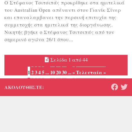
Ο Στέφανος Τσιτσιπάς προκρίθηκε στα ημιτελικά
του Australian Open απέναντι στον Γιανίκ Σίνερ
και επαναλαμβανει την περσινή επιτυχία της
συμμετοχής στα ημιτελικά της διοργάνωσης.
Νικητής βγήκε ο Στέφανος Τσιτσιπάς από τον
σημερινό αγώνα 26/1 όπου...
Σελίδα 1 από 44
1
2
3
4
5
...
10
20
30
...
»
Τελευταία »
ΑΚΟΛΟΥΘΉΣΤΕ: