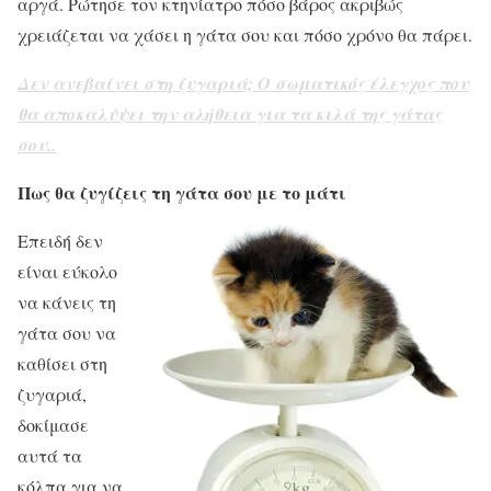
αργά. Ρώτησε τον κτηνίατρο πόσο βάρος ακριβώς
χρειάζεται να χάσει η γάτα σου και πόσο χρόνο θα πάρει.
Δεν ανεβαίνει στη ζυγαριά; Ο σωματικός έλεγχος που
θα αποκαλύψει την αλήθεια για τα κιλά της γάτας
σου..
Πως θα ζυγίζεις τη γάτα σου με το μάτι
Επειδή δεν
είναι εύκολο
να κάνεις τη
γάτα σου να
καθίσει στη
ζυγαριά,
δοκίμασε
αυτά τα
κόλπα για να