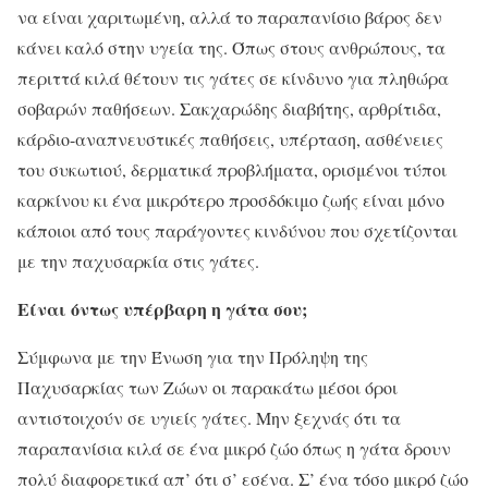
να είναι χαριτωμένη, αλλά το παραπανίσιο βάρος δεν
κάνει καλό στην υγεία της. Όπως στους ανθρώπους, τα
περιττά κιλά θέτουν τις γάτες σε κίνδυνο για πληθώρα
σοβαρών παθήσεων. Σακχαρώδης διαβήτης, αρθρίτιδα,
κάρδιο-αναπνευστικές παθήσεις, υπέρταση, ασθένειες
του συκωτιού, δερματικά προβλήματα, ορισμένοι τύποι
καρκίνου κι ένα μικρότερο προσδόκιμο ζωής είναι μόνο
κάποιοι από τους παράγοντες κινδύνου που σχετίζονται
με την παχυσαρκία στις γάτες.
Είναι όντως υπέρβαρη η γάτα σου;
Σύμφωνα με την Ένωση για την Πρόληψη της
Παχυσαρκίας των Ζώων οι παρακάτω μέσοι όροι
αντιστοιχούν σε υγιείς γάτες. Μην ξεχνάς ότι τα
παραπανίσια κιλά σε ένα μικρό ζώο όπως η γάτα δρουν
πολύ διαφορετικά απ’ ότι σ’ εσένα. Σ’ ένα τόσο μικρό ζώο