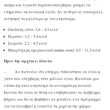
ακόμα και λιγοστό παραπανίσιο βάρος μπορεί να
επηρεάσει τη συνολική υγεία. Αν το θέμα σε απασχολεί,
συζήτησέ το καλύτερα με τον κτηνίατρο.
Οικόσιτη γάτα: 3,6 – 4,5 κιλά
Περσίας: 3,2 – 5,4 κιλά
Σιαμαία: 2,2 – 4,5 κιλά
Μακρύτριχη αμερικανική (maine coon): 4,5 – 11,3 κιλά
Πριν της αρχίσεις δίαιτα
– Αν πιστεύεις ότι υπάρχει πιθανότητα να είναι η
γάτα σου υπέρβαρη, τότε μάλλον είναι. Κανόνισε μια
επίσκεψη στον κτηνίατρο το συντομότερο δυνατό.
Εκείνος θα είναι σε θέση να επιβεβαιώσει το πρόβλημα
βάρους και θα σε βοηθήσει να φτιάξεις ένα πρόγραμμα
για να ξαναβρεί η γατούλα τη χαμένη της φόρμα.