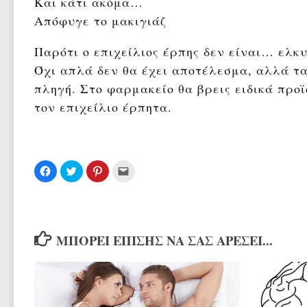
Και κάτι ακόμα…
Απόφυγε το μακιγιάζ
Παρότι ο επιχείλιος έρπης δεν είναι… ελκυ
Όχι απλά δεν θα έχει αποτέλεσμα, αλλά τα
πληγή. Στο φαρμακείο θα βρεις ειδικά πρ
τον επιχείλιο έρπητα.
Πατήστε
Κλικ
Κλικ
Κλικ
για
για
για
για
κοινοποίηση
κοινοποίηση
κοινοποίηση
αποστολή
στο
στο
στο
μέσω
Facebook(Ανοίγει
Twitter(Ανοίγει
Pinterest(Ανοίγει
email(Ανοίγει
σε
σε
σε
σε
νέο
νέο
νέο
νέο
παράθυρο)
παράθυρο)
παράθυρο)
παράθυρο)
ΜΠΟΡΕΊ ΕΠΊΣΗΣ ΝΑ ΣΑΣ ΑΡΈΣΕΙ...