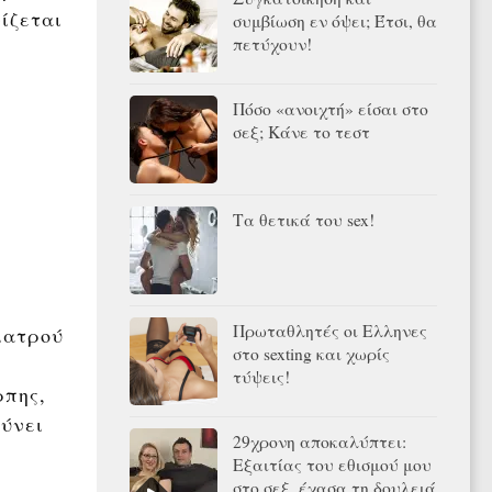
νίζεται
συμβίωση εν όψει; Έτσι, θα
πετύχουν!
Πόσο «ανοιχτή» είσαι στο
σεξ; Κάνε το τεστ
Τα θετικά του sex!
Πρωταθλητές οι Ελληνες
ιατρού
στο sexting και χωρίς
τύψεις!
ρπης,
χύνει
29χρονη αποκαλύπτει:
Εξαιτίας του εθισμού μου
στο σεξ, έχασα τη δουλειά