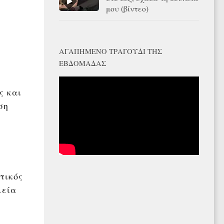
μου (βίντεο)
ΑΓΑΠΗΜΈΝΟ ΤΡΑΓΟΎΔΙ ΤΗΣ
ΕΒΔΟΜΆΔΑΣ
ς και
ση
τικός
μεία