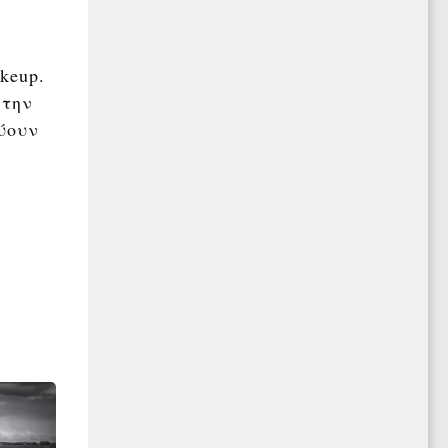
keup.
 την
ύουν