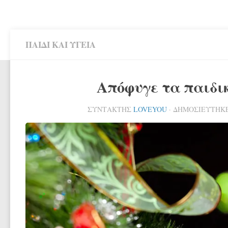
ΠΑΙΔΊ ΚΑΙ ΥΓΕΊΑ
Απόφυγε τα παιδι
ΣΥΝΤΆΚΤΗΣ
LOVEYOU
· ΔΗΜΟΣΙΕΎΤΗΚ