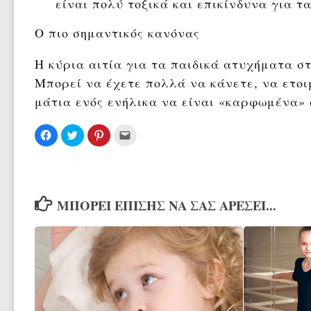
είναι πολύ τοξικά και επικίνδυνα για τ
Ο πιο σημαντικός κανόνας
Η κύρια αιτία για τα παιδικά ατυχήματα στ
Μπορεί να έχετε πολλά να κάνετε, να ετοι
μάτια ενός ενήλικα να είναι «καρφωμένα» 
Πατήστε
Κλικ
Κλικ
Κλικ
για
για
για
για
κοινοποίηση
κοινοποίηση
κοινοποίηση
αποστολή
στο
στο
στο
μέσω
Facebook(Ανοίγει
Twitter(Ανοίγει
Pinterest(Ανοίγει
email(Ανοίγει
σε
σε
σε
σε
νέο
νέο
νέο
νέο
παράθυρο)
παράθυρο)
παράθυρο)
παράθυρο)
ΜΠΟΡΕΊ ΕΠΊΣΗΣ ΝΑ ΣΑΣ ΑΡΈΣΕΙ...