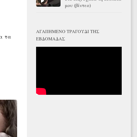
μου (βίντεο)
ΑΓΑΠΗΜΈΝΟ ΤΡΑΓΟΎΔΙ ΤΗΣ
α τα
ΕΒΔΟΜΆΔΑΣ