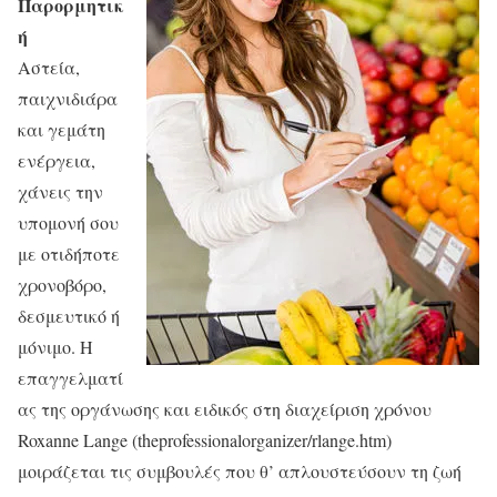
Παρορμητικ
ή
Αστεία,
παιχνιδιάρα
και γεμάτη
ενέργεια,
χάνεις την
υπομονή σου
με οτιδήποτε
χρονοβόρο,
δεσμευτικό ή
μόνιμο. Η
επαγγελματί
ας της οργάνωσης και ειδικός στη διαχείριση χρόνου
Roxanne Lange (theprofessionalorganizer/rlange.htm)
μοιράζεται τις συμβουλές που θ’ απλουστεύσουν τη ζωή