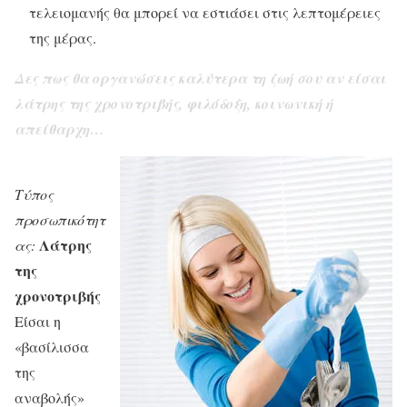
τελειομανής θα μπορεί να εστιάσει στις λεπτομέρειες
της μέρας.
Δες πως θα οργανώσεις καλύτερα τη ζωή σου αν είσαι
λάτρης της χρονοτριβής, φιλόδοξη, κοινωνική ή
απείθαρχη…
Τύπος
προσωπικότητ
Λάτρης
ας:
της
χρονοτριβής
Είσαι η
«βασίλισσα
της
αναβολής»