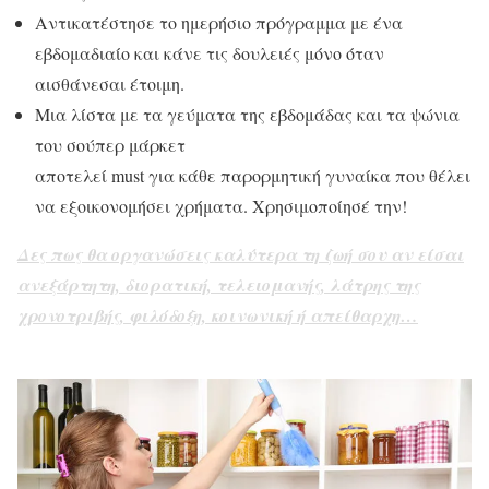
Αντικατέστησε το ημερήσιο πρόγραμμα με ένα
εβδομαδιαίο και κάνε τις δουλειές μόνο όταν
αισθάνεσαι έτοιμη.
Μια λίστα με τα γεύματα της εβδομάδας και τα ψώνια
του σούπερ μάρκετ
αποτελεί must για κάθε παρορμητική γυναίκα που θέλει
να εξοικονομήσει χρήματα. Χρησιμοποίησέ την!
Δες πως θα οργανώσεις καλύτερα τη ζωή σου αν είσαι
ανεξάρτητη, διορατική, τελειομανής, λάτρης της
χρονοτριβής, φιλόδοξη, κοινωνική ή απείθαρχη…