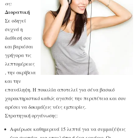
ας:
Διορατική
Σε οδηγεί
συχνά η
διάθεσή σου
και βαριέσαι
γρήγορα τις
λεπτομέρειες
, την ακρίβεια
και την
επανάληψη. Η ποικιλία αποτελεί για σένα βασικό
χαρακτηριστικό καθώς αγαπάς την περιπέτεια και σου
αρέσει να δοκιμάζεις νέες εμπειρίες.
Στρατηγική οργάνωσης:
Αφιέρωσε καθημερινά 15 λεπτά για να συμμαζέψεις
ένα συρτάρι, μια ντουλάπα ή ένα ερμάριο. Οι