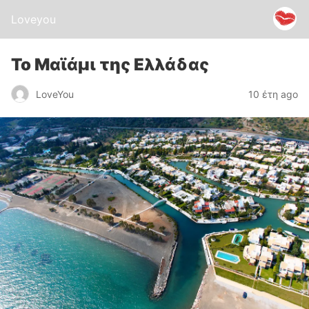
Loveyou
Το Μαϊάμι της Ελλάδας
LoveYou
10 έτη ago