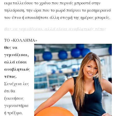
εκμεταλλεύσου το χρόνο που περνάς μπροστά στην
τηλεόραση, την ώρα που το μωρό παίρνει το μεσημεριανό
του ύπνο ή οποιαδήποτε άλλη στιγμή της ημέρας μπορείς.
Θες να γυμνάζεσαι, αλλά είσαι αναβλητικός τύπος
ΤΟ «ΚΟΛΛΗΜΑ»
Θες να
γυμνάζεσαι,
αλλά είσαι
αναβλητικός
τύπος.
Συνέχεια λες
ότι θα
ξεκινήσεις
γυμναστήριο
ή τρέξιμο,