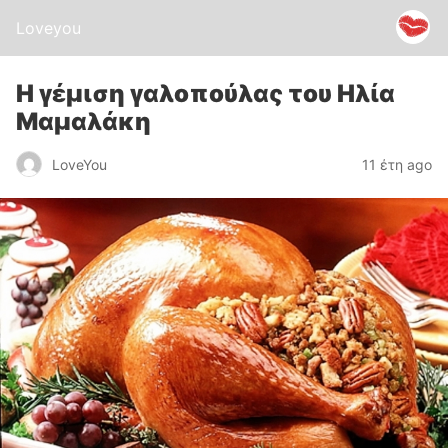
Loveyou
Η γέμιση γαλοπούλας του Ηλία
Μαμαλάκη
LoveYou
11 έτη ago